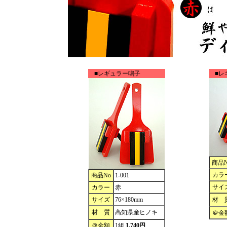
■レギュラー鳴子
■レ
商品N
カラ
商品No
1-001
サイ
カラー
赤
サイズ
76×180mm
材 
材 質
高知県産ヒノキ
＠金
＠金額
1組
1,740円